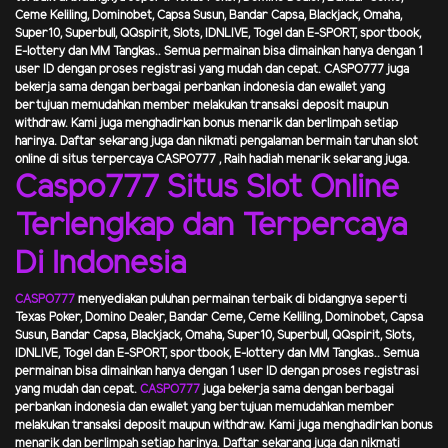
Ceme Keliling, Dominobet, Capsa Susun, Bandar Capsa, Blackjack, Omaha,
Super10, Superbull, QQspirit, Slots, IDNLIVE, Togel dan E-SPORT, sportbook,
E-lottery dan MM Tangkas.. Semua permainan bisa dimainkan hanya dengan 1
user ID dengan proses registrasi yang mudah dan cepat.
CASPO777
juga
bekerja sama dengan berbagai perbankan indonesia dan ewallet yang
bertujuan memudahkan member melakukan transaksi deposit maupun
withdraw. Kami juga menghadirkan bonus menarik dan berlimpah setiap
harinya. Daftar sekarang juga dan nikmati pengalaman bermain taruhan slot
online di situs terpercaya
CASPO777
,
Raih hadiah menarik sekarang juga.
Caspo777 Situs Slot Online
Terlengkap dan Terpercaya
Di Indonesia
CASPO777
menyediakan puluhan permainan terbaik di bidangnya seperti
Texas Poker, Domino Dealer, Bandar Ceme, Ceme Keliling, Dominobet, Capsa
Susun, Bandar Capsa, Blackjack, Omaha, Super10, Superbull, QQspirit, Slots,
IDNLIVE, Togel dan E-SPORT, sportbook, E-lottery dan MM Tangkas.. Semua
permainan bisa dimainkan hanya dengan 1 user ID dengan proses registrasi
yang mudah dan cepat.
CASPO777
juga bekerja sama dengan berbagai
perbankan indonesia dan ewallet yang bertujuan memudahkan member
melakukan transaksi deposit maupun withdraw. Kami juga menghadirkan bonus
menarik dan berlimpah setiap harinya. Daftar sekarang juga dan nikmati