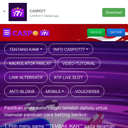
×
CASPO77
Download
CASPO77 Mobile App
MASUK
DAFTAR
TENTANG KAMI
INFO CASPO777
KALKULATOR PARLAY
VIDEO-TUTORIAL
LINK ALTERNATIF
RTP LIVE SLOT
ANTI-BLOKIR
MOBILE
VOUCHER88
Pastikan anda sudah login terlebih dahulu untuk
memulai panduan cara betting berikut:
1. Pilih menu game ""TEMBAK IKAN"" pada halaman