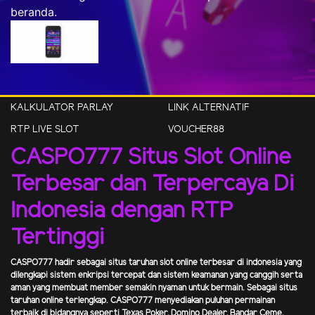
beranda.
KALKULATOR PARLAY
LINK ALTERNATIF
RTP LIVE SLOT
VOUCHER88
CASPO777 Situs Slot Online
Terbesar dan Terpercaya Di
Indonesia dengan RTP
Tertinggi
CASPO777
hadir sebagai situs taruhan slot online terbesar di indonesia yang
dilengkapi sistem enkripsi tercepat dan sistem keamanan yang canggih serta
aman yang membuat member semakin nyaman untuk bermain. Sebagai situs
taruhan online terlengkap.
CASPO777
menyediakan puluhan permainan
terbaik di bidangnya seperti Texas Poker, Domino Dealer, Bandar Ceme,